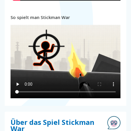
So spielt man Stickman War
Über das Spiel Stickman
War