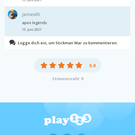
James65
apex legends
13. Juni 2021
Logge dich ein, um Stickman War zu kommentieren.
5.0
Stimmenzahl: 9