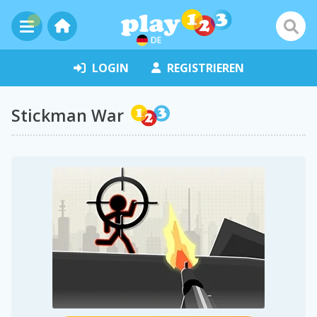
DE
LOGIN
REGISTRIEREN
Stickman War