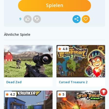
Spielen
9
Ähnliche Spiele
4.8
Dead Zed
Cursed Treasure 2
4.2
5