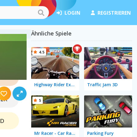
LOGIN
REGISTRIEREN
Ähnliche Spiele
4.5
lle
NZE
Highway Rider Extreme
Traffic Jam 3D
BER
5
LD
Mr Racer - Car Racing
Parking Fury