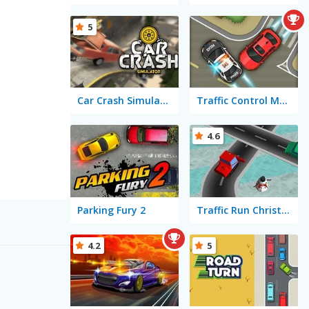
5
Car Crash Simulator
Traffic Control Mobile
4.6
Parking Fury 2
Traffic Run Christmas
4.2
5