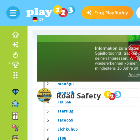
Frag
PlayBuddy
DE
Spielpunkte
1
Wiler-moos
2
manögu
3
Road Safety
langerik
4
FIX 666
5
starflug
6
tatoo59
7
Elchkuh66
8
zf06