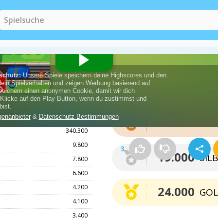
Punkte für die Medai
500.500
14.000
BRO
340.300
9.800
3
19.000
SIL
7.800
6.600
4.200
24.000
GO
4.100
3.400