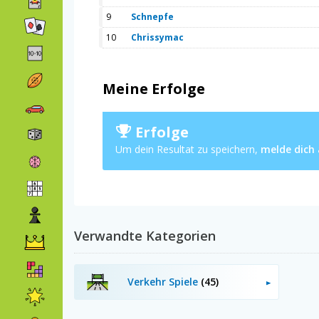
9
Schnepfe
10
Chrissymac
Meine Erfolge
Erfolge
Um dein Resultat zu speichern,
melde dich
Verwandte Kategorien
Verkehr Spiele
(45)