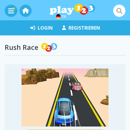
DE
LOGIN
REGISTRIEREN
Rush Race