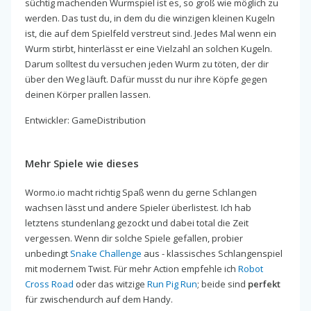
süchtig machenden Wurmspiel ist es, so groß wie möglich zu
werden. Das tust du, in dem du die winzigen kleinen Kugeln
ist, die auf dem Spielfeld verstreut sind. Jedes Mal wenn ein
Wurm stirbt, hinterlässt er eine Vielzahl an solchen Kugeln.
Darum solltest du versuchen jeden Wurm zu töten, der dir
über den Weg läuft. Dafür musst du nur ihre Köpfe gegen
deinen Körper prallen lassen.
Entwickler: GameDistribution
Mehr Spiele wie dieses
Wormo.io macht richtig Spaß wenn du gerne Schlangen
wachsen lässt und andere Spieler überlistest. Ich hab
letztens stundenlang gezockt und dabei total die Zeit
vergessen. Wenn dir solche Spiele gefallen, probier
unbedingt
Snake Challenge
aus - klassisches Schlangenspiel
mit modernem Twist. Für mehr Action empfehle ich
Robot
Cross Road
oder das witzige
Run Pig Run
; beide sind
perfekt
für zwischendurch auf dem Handy.