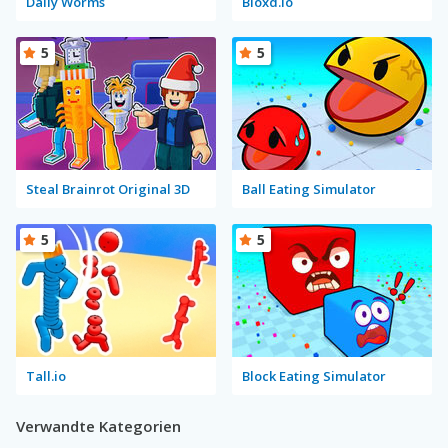
Daily Worms
Bloxd.io
5
5
Steal Brainrot Original 3D
Ball Eating Simulator
5
5
Tall.io
Block Eating Simulator
Verwandte Kategorien