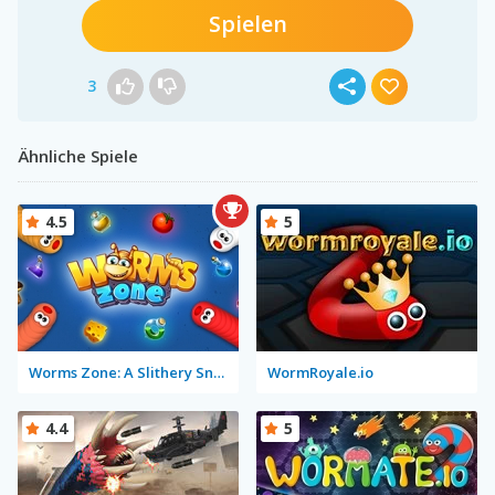
Spielen
3
Ähnliche Spiele
4.5
5
Worms Zone: A Slithery Snake
WormRoyale.io
4.4
5