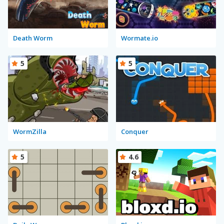
Death Worm
Wormate.io
5
5
WormZilla
Conquer
5
4.6