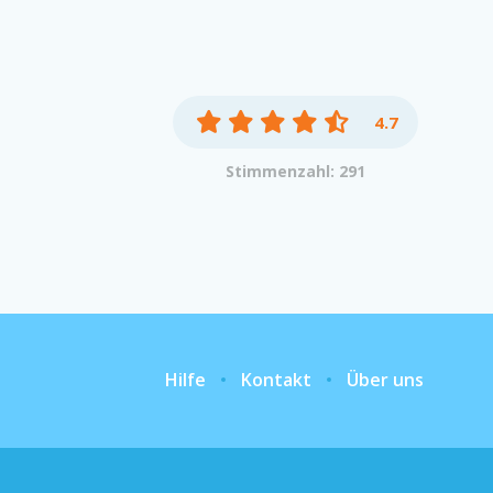
4.7
Stimmenzahl: 291
Hilfe
Kontakt
Über uns