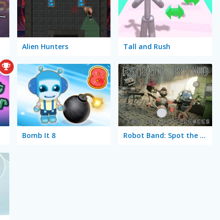
Alien Hunters
Tall and Rush
Bomb It 8
Robot Band: Spot the differences