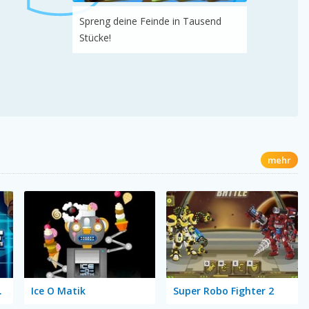
Spreng deine Feinde in Tausend
Stücke!
mehr
Panther
Ice O Matik
Super Robo Fighter 2