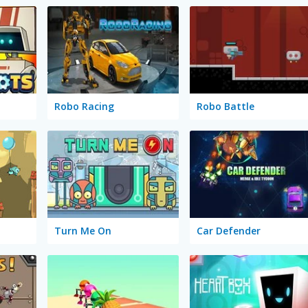
Robo Racing
Robo Battle
Turn Me On
Car Defender