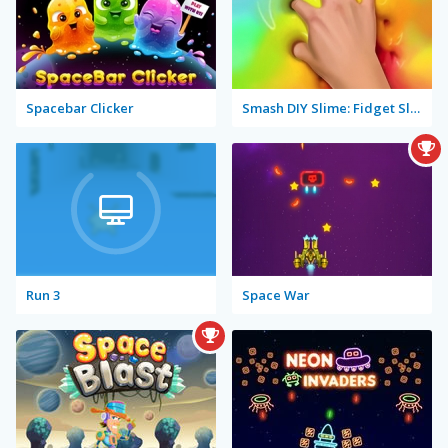
Spacebar Clicker
Smash DIY Slime: Fidget Slimy
Run 3
Space War