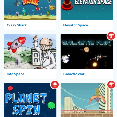
Crazy Shark
Elevator Space
Into Space
Galactic War