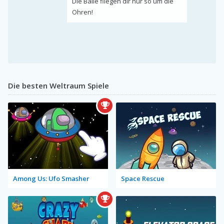
Die Bälle fliegen dir nur so um die
Ohren!
Die besten Weltraum Spiele
Among Us: Ufo Smasher
Space Rescue