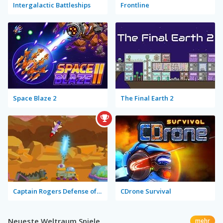
Intergalactic Battleships
Frontline
Space Blaze 2
The Final Earth 2
Captain Rogers Defense of Karmax
CDrone Survival
Neueste Weltraum Spiele
mehr