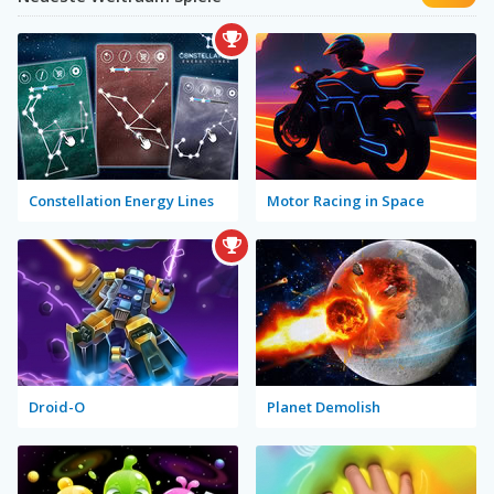
Constellation Energy Lines
Motor Racing in Space
Droid-O
Planet Demolish