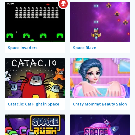
Space Invaders
Space Blaze
Catac.io: Cat Fight in Space
Crazy Mommy: Beauty Salon