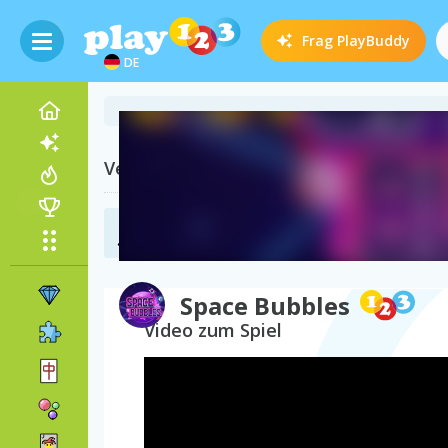
Frag
PlayBuddy
DE
Verwandte Kategorien
Weltraum Spiele
(46)
Space Bubbles
Video zum Spiel