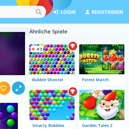
LOGIN
REGISTRIEREN
Ähnliche Spiele
4.2
Bubble Shooter
Forest Match
Smarty Bubbles
Garden Tales 2