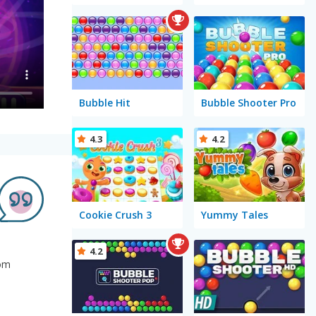
Bubble Hit
Bubble Shooter Pro
4.3
4.2
Cookie Crush 3
Yummy Tales
4.2
vom