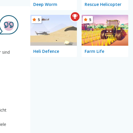
Deep Worm
Rescue Helicopter
5
5
Heli Defence
Farm Life
 sind
icht
iele