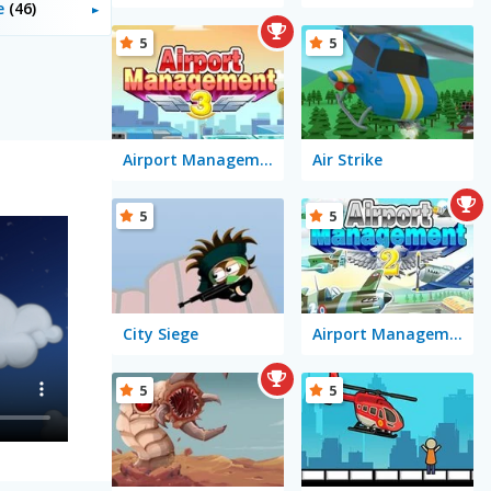
le
(46)
5
5
Airport Management 3
Air Strike
5
5
City Siege
Airport Management 2
5
5