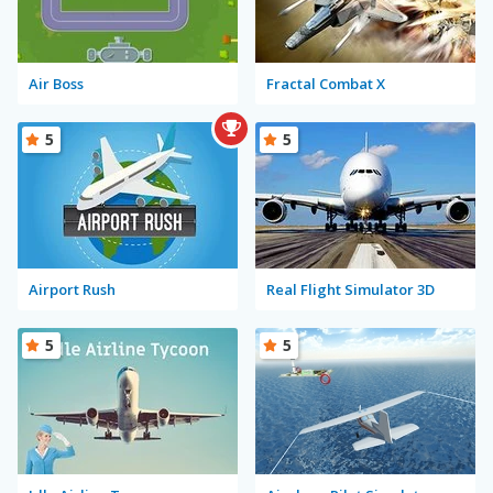
Air Boss
Fractal Combat X
5
5
Airport Rush
Real Flight Simulator 3D
5
5