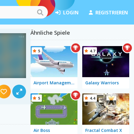
LOGIN
REGISTRIEREN
Ähnliche Spiele
5
4.7
Airport Management 1
Galaxy Warriors
5
4.4
Air Boss
Fractal Combat X