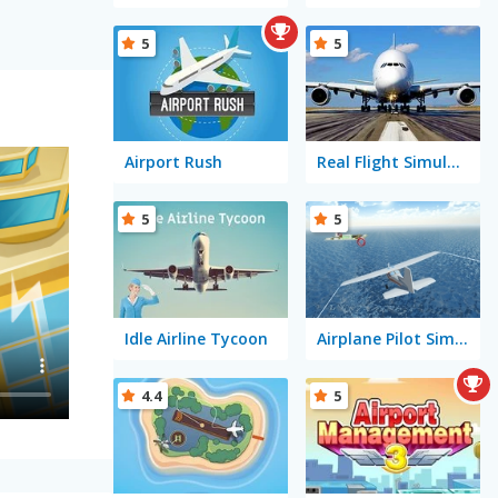
5
5
Airport Rush
Real Flight Simulator 3D
5
5
Idle Airline Tycoon
Airplane Pilot Simulator
4.4
5