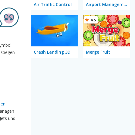
Air Traffic Control
Airport Management 3
4.5
symbol
Crash Landing 3D
Merge Fruit
estiegen
den
 managen
Jets und