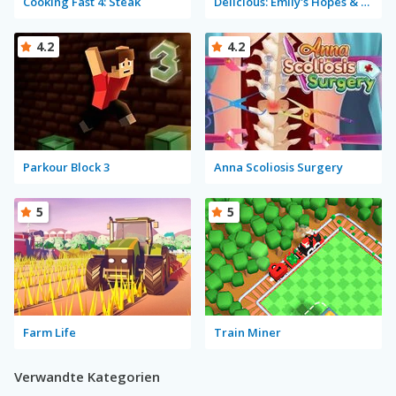
Cooking Fast 4: Steak
Delicious: Emily's Hopes & Fears
4.2
4.2
Parkour Block 3
Anna Scoliosis Surgery
5
5
Farm Life
Train Miner
Verwandte Kategorien