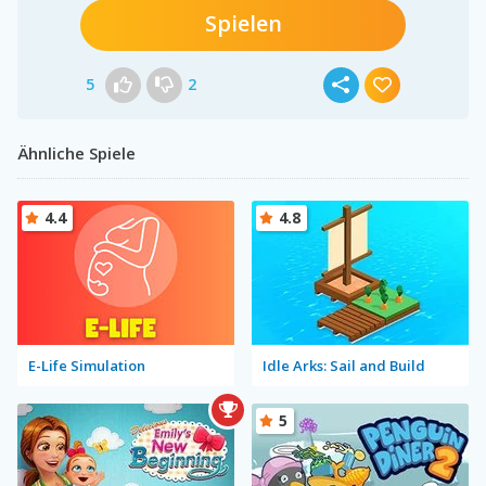
Spielen
5
2
Ähnliche Spiele
4.4
4.8
E-Life Simulation
Idle Arks: Sail and Build
5