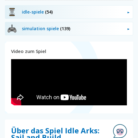
idle-spiele
(54)
simulation spiele
(139)
Video zum Spiel
Über das Spiel Idle Arks:
Sail and Build