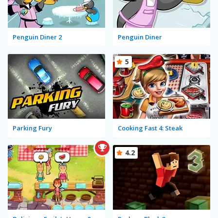
Penguin Diner 2
Penguin Diner
5
Parking Fury
Cooking Fast 4: Steak
4.2