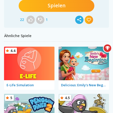
Spielen
22
1
Ähnliche Spiele
4.4
E-Life Simulation
Delicious: Emily's New Beginning
5
4.5