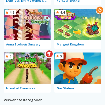
Delicious: Emily's Hopes & Fears
Parkour Block 3
4.2
4.4
Anna Scoliosis Surgery
Mergest Kingdom
5
5
Island of Treasures
Gas Station
Verwandte Kategorien