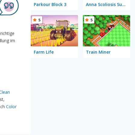
Parkour Block 3
Anna Scoliosis Surgery
5
5
richtige
dlung im
Farm Life
Train Miner
Clean
st,
uch
Color