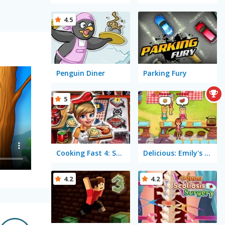
4.5
Penguin Diner
Parking Fury
5
Cooking Fast 4: Steak
Delicious: Emily's Hopes & Fears
4.2
4.2