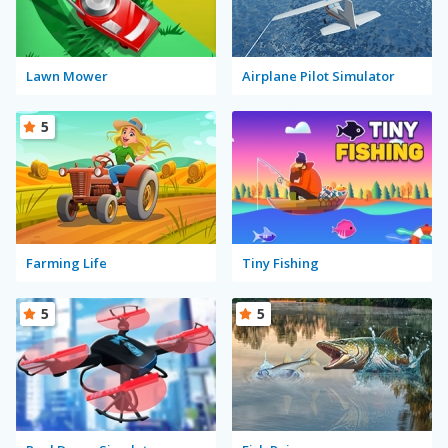
Lawn Mower
Airplane Pilot Simulator
5
Farming Life
Tiny Fishing
5
5