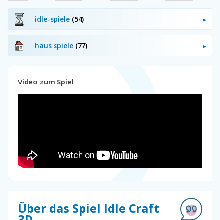
idle-spiele
(54)
haus spiele
(77)
Video zum Spiel
Über das Spiel Idle Craft
3D