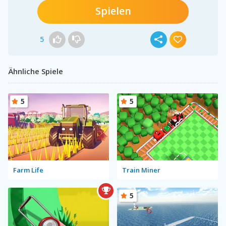
Spielen
5
Ähnliche Spiele
5
5
Farm Life
Train Miner
5