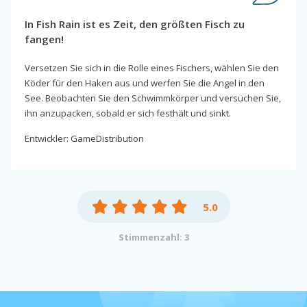
In Fish Rain ist es Zeit, den größten Fisch zu
fangen!
Versetzen Sie sich in die Rolle eines Fischers, wählen Sie den
Köder für den Haken aus und werfen Sie die Angel in den
See. Beobachten Sie den Schwimmkörper und versuchen Sie,
ihn anzupacken, sobald er sich festhält und sinkt.
Entwickler: GameDistribution
5.0
Stimmenzahl: 3