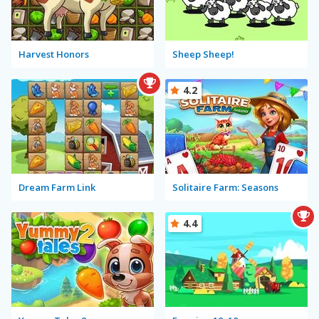
Harvest Honors
Sheep Sheep!
4.2
Dream Farm Link
Solitaire Farm: Seasons
4.4