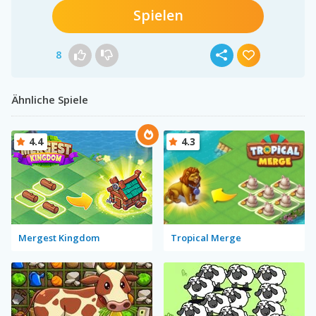
Spielen
8
Ähnliche Spiele
4.4
4.3
Mergest Kingdom
Tropical Merge