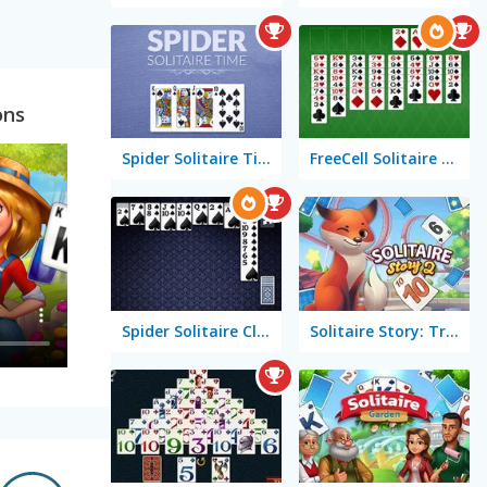
ons
Spider Solitaire Time
FreeCell Solitaire Classic
Spider Solitaire Classic
Solitaire Story: TriPeaks 2