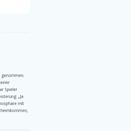
and genommen.
leiner
ar Spieler
isterung: „Ja
tmosphäre mit
he heimkommen,