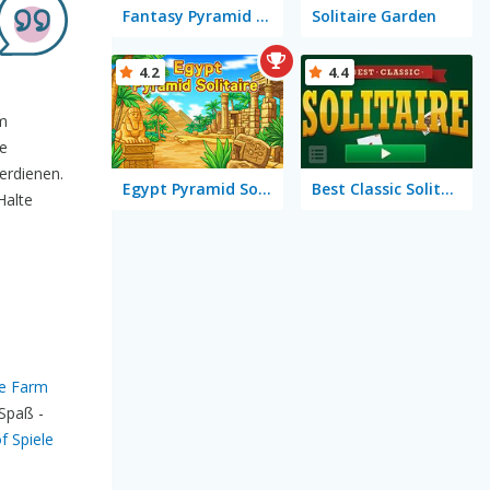
Fantasy Pyramid Solitaire
Solitaire Garden
4.2
4.4
em
ie
erdienen.
Egypt Pyramid Solitaire
Best Classic Solitaire
Halte
re Farm
 Spaß -
f Spiele