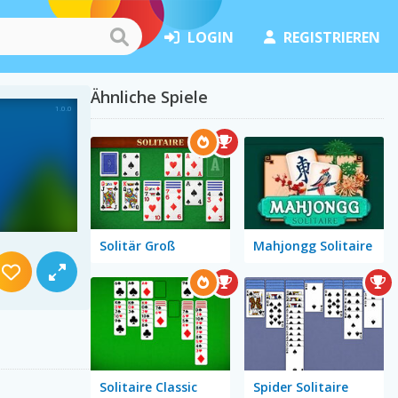
LOGIN
REGISTRIEREN
Ähnliche Spiele
Solitär Groß
Mahjongg Solitaire
Solitaire Classic
Spider Solitaire