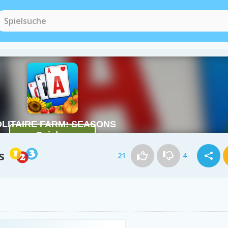
s
21
4