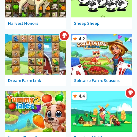
Harvest Honors
Sheep Sheep!
4.2
Dream Farm Link
Solitaire Farm: Seasons
4.4