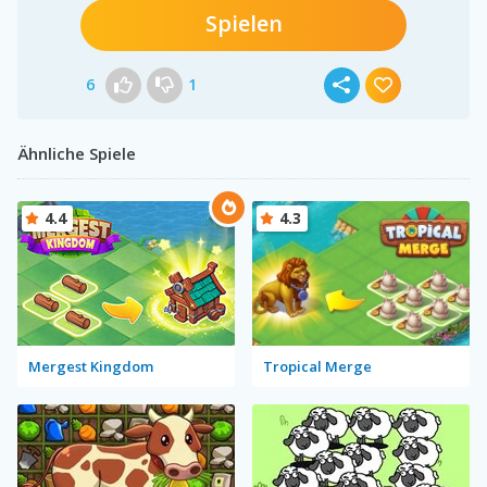
Spielen
6
1
Ähnliche Spiele
4.4
4.3
Mergest Kingdom
Tropical Merge