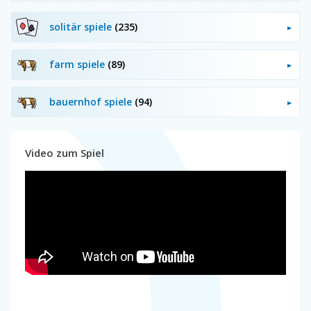
solitär spiele
(235)
farm spiele
(89)
bauernhof spiele
(94)
Video zum Spiel