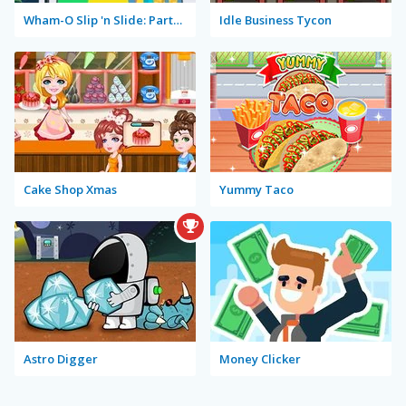
Wham-O Slip 'n Slide: Party in Hawaii
Idle Business Tycon
Cake Shop Xmas
Yummy Taco
Astro Digger
Money Clicker