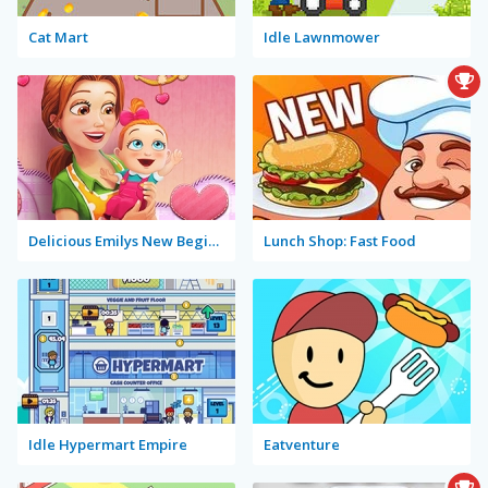
Cat Mart
Idle Lawnmower
Delicious Emilys New Beginning Valentine's Edition
Lunch Shop: Fast Food
Idle Hypermart Empire
Eatventure