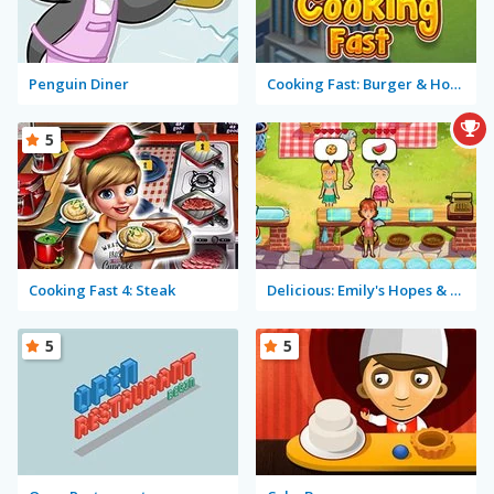
Penguin Diner
Cooking Fast: Burger & Hotdog
5
Cooking Fast 4: Steak
Delicious: Emily's Hopes & Fears
5
5