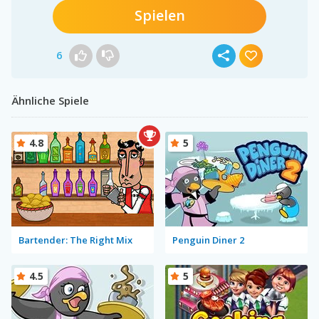
Spielen
6
Ähnliche Spiele
4.8
5
Bartender: The Right Mix
Penguin Diner 2
4.5
5