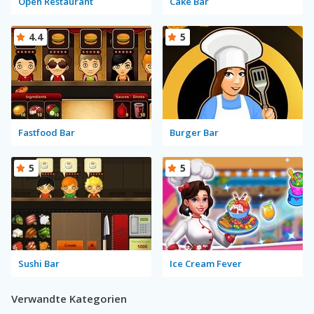
Open Restaurant
Cake Bar
4.4
5
Fastfood Bar
Burger Bar
5
5
Sushi Bar
Ice Cream Fever
Verwandte Kategorien