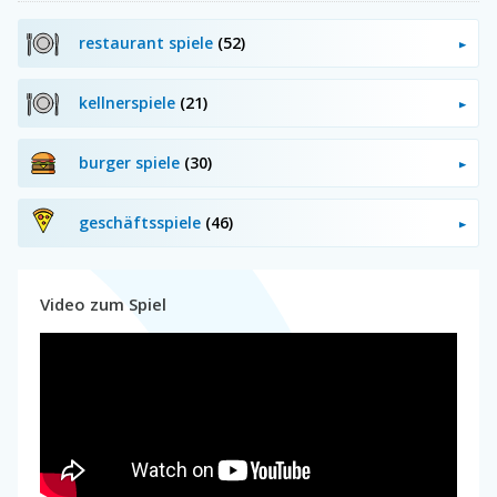
restaurant spiele
(52)
kellnerspiele
(21)
burger spiele
(30)
geschäftsspiele
(46)
Video zum Spiel