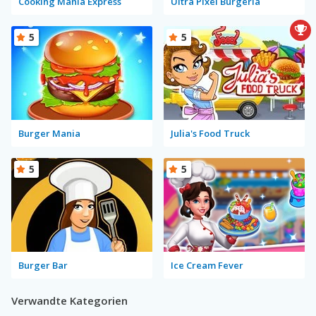
Cooking Mania Express
Ultra Pixel Burgeria
5
5
Burger Mania
Julia's Food Truck
5
5
Burger Bar
Ice Cream Fever
Verwandte Kategorien