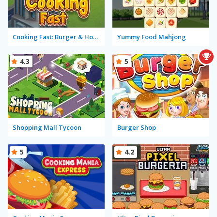
Cooking Fast: Burger & Hotdog
Yummy Food Mahjong
4.3
5
Shopping Mall Tycoon
Burger Shop
5
4.2