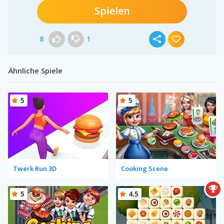
Spielen
8
1
Ähnliche Spiele
5
5
Twerk Run 3D
Cooking Scene
5
4.5