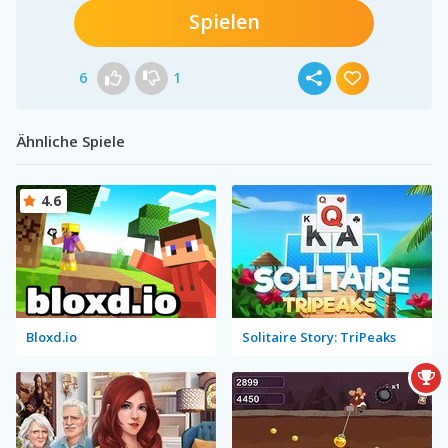
Spielen
6
1
Ähnliche Spiele
4.6
Bloxd.io
Solitaire Story: TriPeaks