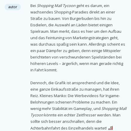
Bei
Shopping Mall Tycoon
geht es darum, ein
autor
wachsendes Shopping-Paradies direkt an einer
Straße zu bauen. Von Burgerbuden bis hin zu
Eisdielen, die Auswahl an Läden bietet einigen
Spielraum. Man merkt, dass es hier um den Aufbau
und das Feintuning von Marketingstrategien geht,
was durchaus spaßig sein kann. Allerdings scheint es
ein paar Dämpfer zu geben, denn einige Mitspieler
berichteten von verschwundenen Spielständen bei
höheren Levels – ärgerlich, wenn man gerade richtig
in Fahrt kommt.
Dennoch, die Grafik ist ansprechend und die Idee,
eine ganze Einkaufsstraße zu managen, hat ihren
Reiz. Kleines Manko: Die Werbevideos für Ingame-
Belohnungen schienen Probleme zu machen. Ein
wenig mehr Stabilität im Gameplay, und
Shopping Mall
Tycoon
könnte ein echter Zeitfresser werden. Man
sollte sich besser anschnallen, denn die
Achterbahnfahrt des Einzelhandels wartet!