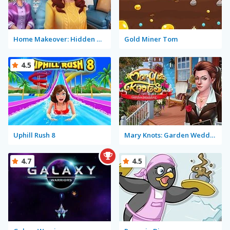
Home Makeover: Hidden Object
Gold Miner Tom
4.5
Uphill Rush 8
Mary Knots: Garden Wedding
4.7
4.5