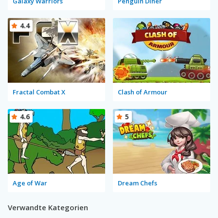
Galaxy Warriors
Penguin Diner
4.4
Fractal Combat X
Clash of Armour
4.6
5
Age of War
Dream Chefs
Verwandte Kategorien