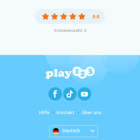
5.0
Stimmenzahl: 3
Hilfe
Kontakt
Über uns
Deutsch