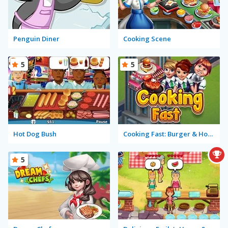
Penguin Diner
Cooking Scene
5
5
Hot Dog Bush
Cooking Fast: Burger & Hotdog
5