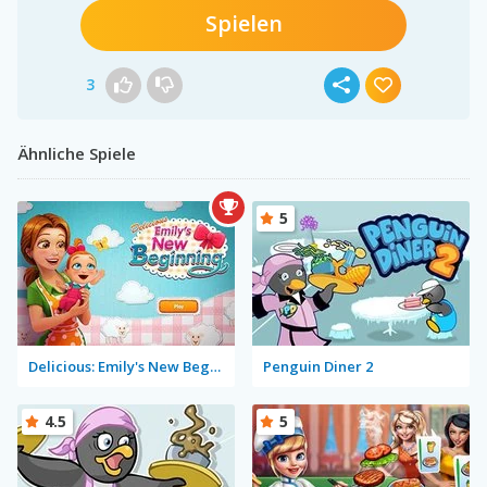
Spielen
3
Ähnliche Spiele
5
Delicious: Emily's New Beginning
Penguin Diner 2
4.5
5