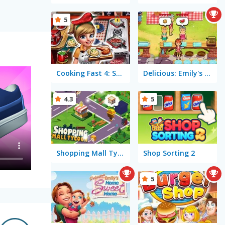
5
Cooking Fast 4: Steak
Delicious: Emily's Hopes & Fears
4.3
5
Shopping Mall Tycoon
Shop Sorting 2
5