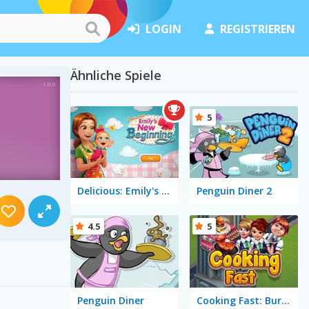
LOGIN
REGISTRIEREN
Ähnliche Spiele
5
Delicious: Emily's New Beginning
Penguin Diner 2
4.5
5
Penguin Diner
Cooking Fast: Burger & Hotdog