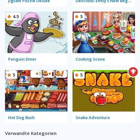
Jigsaw Puzzle Deluxe
Delicious: Emily's New Beginning
4.5
5
Penguin Diner
Cooking Scene
5
5
Hot Dog Bush
Snake Adventure
Verwandte Kategorien