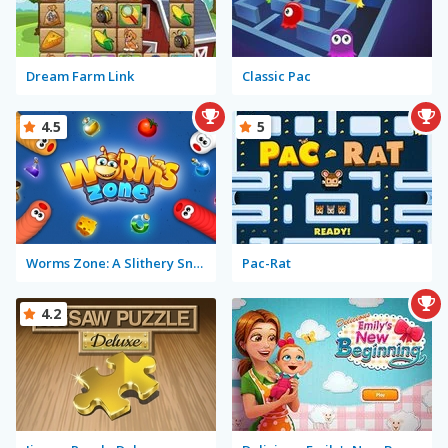
Dream Farm Link
Classic Pac
4.5
5
Worms Zone: A Slithery Snake
Pac-Rat
4.2