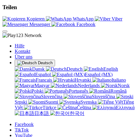
Teilen
Kopieren
WhatsApp
Viber
Messenger
Facebook
Hilfe
Kontakt
Über uns
Deutsch
Dansk
Deutsch
English
Español
Español (MX)
Français
Hrvatski
Italiano
Magyar
Nederlands
Norsk
Polski
Português
Română
Slovenčina
Slovenščina
Srpski
Suomi
Svenska
Tiếng
Việt
Türkçe
Čeština
Ελληνικά
日本語
한국어
Facebook
TikTok
YouTube