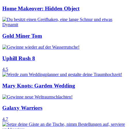
Home Makeover: Hidden Object
Gold Miner Tom
Uphill Rush 8
4.5
Mary Knots: Garden Wedding
Galaxy Warriors
4.7