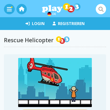
DE
LOGIN
REGISTRIEREN
Rescue Helicopter