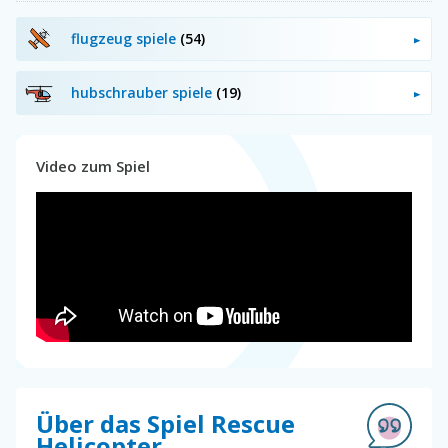
flugzeug spiele
(54)
hubschrauber spiele
(19)
Video zum Spiel
Über das Spiel Rescue
Helicopter