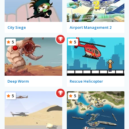
City Siege
Airport Management 2
5
5
Deep Worm
Rescue Helicopter
5
5