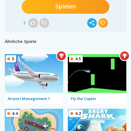
Spielen
3
Ähnliche Spiele
5
4.5
Airport Management 1
Fly the Copter
4.4
4.2