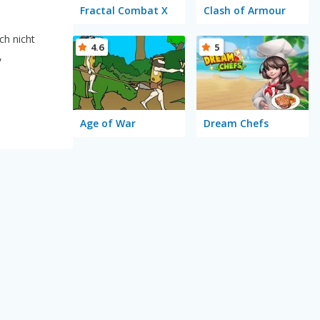
Fractal Combat X
Clash of Armour
ch nicht
4.6
5
,
Age of War
Dream Chefs