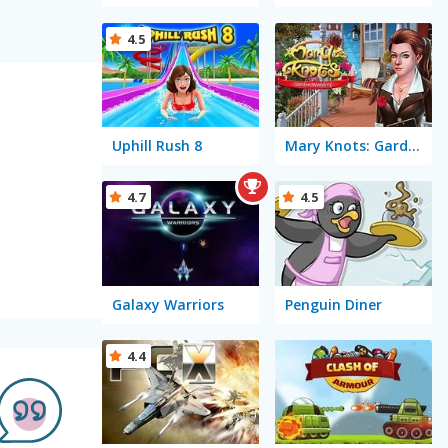
4.5
Uphill Rush 8
Mary Knots: Garden Wedding
4.7
4.5
Galaxy Warriors
Penguin Diner
4.4