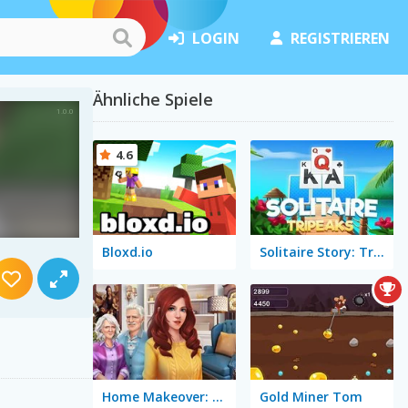
LOGIN
REGISTRIEREN
Ähnliche Spiele
4.6
Bloxd.io
Solitaire Story: TriPeaks
Home Makeover: Hidden Object
Gold Miner Tom