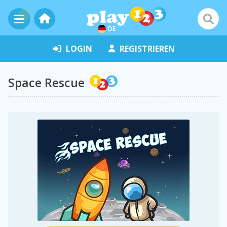
DE
LOGIN
REGISTRIEREN
Space Rescue