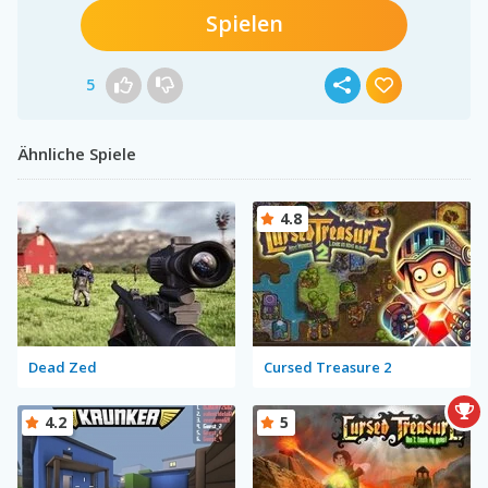
Spielen
5
Ähnliche Spiele
4.8
Dead Zed
Cursed Treasure 2
4.2
5