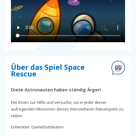
Über das Spiel Space
Rescue
Diese Astronauten haben ständig Ärger!
Eile ihnen zur Hilfe und versuche, sie in jeder dieser
aufregenden Missionen dieses interstellaren Rätselspiels zu
retten.
Entwickler: GameDistribution