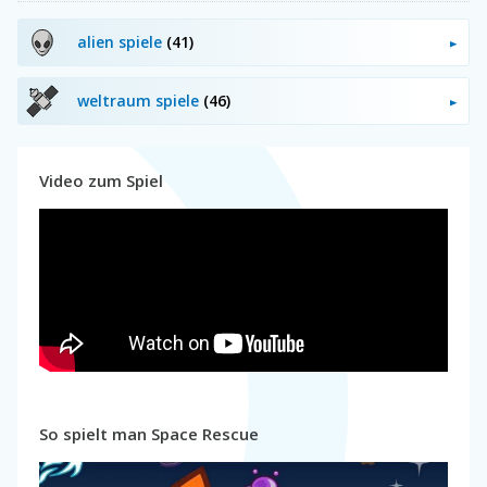
alien spiele
(41)
weltraum spiele
(46)
Video zum Spiel
So spielt man Space Rescue