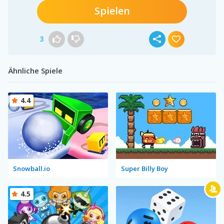
Spielen
3
Ähnliche Spiele
4.4
Snowball.io
Super Billy Boy
4.5