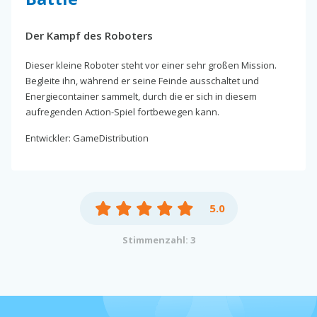
Der Kampf des Roboters
Dieser kleine Roboter steht vor einer sehr großen Mission.
Begleite ihn, während er seine Feinde ausschaltet und
Energiecontainer sammelt, durch die er sich in diesem
aufregenden Action-Spiel fortbewegen kann.
Entwickler: GameDistribution
5.0
Stimmenzahl: 3