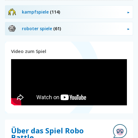
kampfspiele
(114)
roboter spiele
(61)
Video zum Spiel
Über das Spiel Robo
Battle