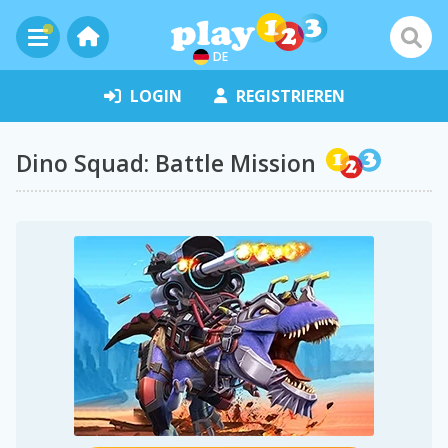
DE
LOGIN
REGISTRIEREN
Dino Squad: Battle Mission