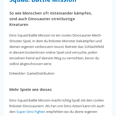
So wie Menschen oft miteinander kämpfen,
sind auch Dinosaurier streitlustige
Kreaturen
Dino Squad Battle Mission ist ein cooles Dinosaurier-Mech-
Shooter-Spiel, in dem du Roboter-Monster bekämpfen und
deinen eigenen verbessern musst. Betrete das Schlachtfeld
in diesem kostenlosen online Spiel und versuche, jeden
einzelnen Feind auf deinem Weg zu vernichten, bevor du
selbst abgeschossen wirst.
Entwickler: GameDistribution
Mehr Spiele wie dieses
Dino Squad Battle Mission macht richtig Spaß mit den coolen
Roboter-Dinosauriern. Als Fan von Dino-Action kann ich auch
den
Super Dino Fighter
empfehlen wo du deine eigenen