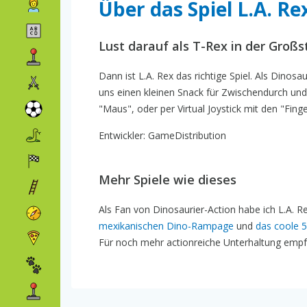
Über das Spiel L.A. Re
Lust darauf als T-Rex in der Großs
Dann ist L.A. Rex das richtige Spiel. Als Dinos
uns einen kleinen Snack für Zwischendurch und
"Maus", oder per Virtual Joystick mit den "Fin
Entwickler: GameDistribution
Mehr Spiele wie dieses
Als Fan von Dinosaurier-Action habe ich L.A. R
mexikanischen Dino-Rampage
und
das coole 
Für noch mehr actionreiche Unterhaltung empfeh