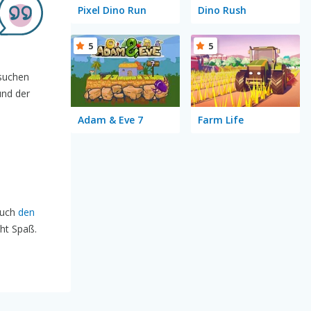
Pixel Dino Run
Dino Rush
5
5
 suchen
und der
Adam & Eve 7
Farm Life
auch
den
ht Spaß.