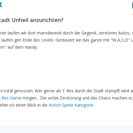
x
tadt Unheil anzurichten?
aurier laufen wir dort marodierend durch die Gegend, zerstören Autos,
 laufen gen Ende des Levels. Gesteuert wir das ganze mit "W,A,S,D" 
gern" auf dem Handy.
ex total genossen. Wer gerne als T-Rex durch die Stadt stampft wird 
5-Rex Game
mögen... Die
wilde
Zerstörung und das Chaos machen ec
le ich einen Blick in die
Action Spiele Kategorie
.