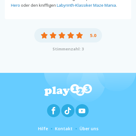
Hero
oder den kniffligen
Labyrinth-Klassiker Maze Mania
.
5.0
Stimmenzahl: 3
Hilfe
Kontakt
Über uns