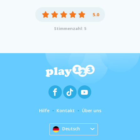
5.0
Stimmenzahl: 5
Hilfe
Kontakt
Über uns
Deutsch