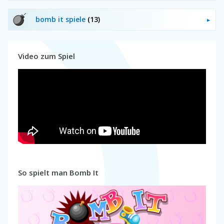
bomb it spiele
(13)
Video zum Spiel
So spielt man Bomb It