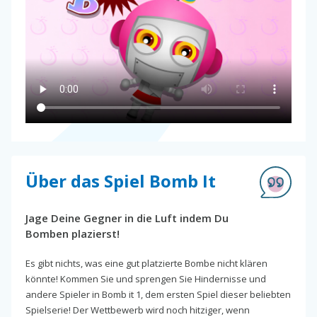
Über das Spiel Bomb It
Jage Deine Gegner in die Luft indem Du
Bomben plazierst!
Es gibt nichts, was eine gut platzierte Bombe nicht klären
könnte! Kommen Sie und sprengen Sie Hindernisse und
andere Spieler in Bomb it 1, dem ersten Spiel dieser beliebten
Spielserie! Der Wettbewerb wird noch hitziger, wenn