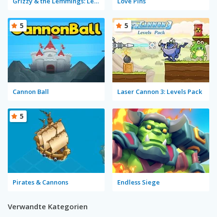
Grizzy & the Lemmings: Lemmings Launch
Love Pins
5
5
Cannon Ball
Laser Cannon 3: Levels Pack
5
Pirates & Cannons
Endless Siege
Verwandte Kategorien