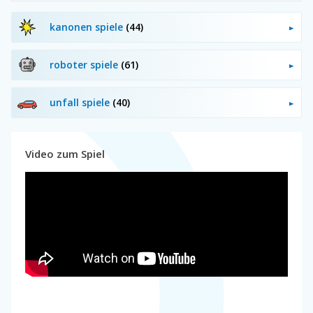
kanonen spiele
(44)
roboter spiele
(61)
unfall spiele
(40)
Video zum Spiel