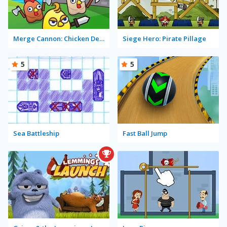
Merge Cannon: Chicken Defense
Siege Hero: Pirate Pillage
5
5
Sea Battleship
Fast Ball Jump