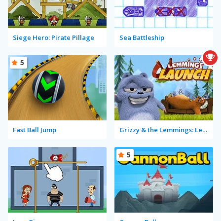
Siege Hero: Pirate Pillage
Sea Battleship
5
Fast Ball Jump
Grizzy & the Lemmings: Lemmings Launch
5