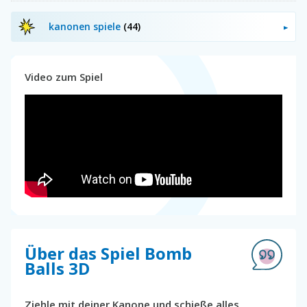
kanonen spiele
(44)
Video zum Spiel
Über das Spiel Bomb
Balls 3D
Ziehle mit deiner Kanone und schieße alles