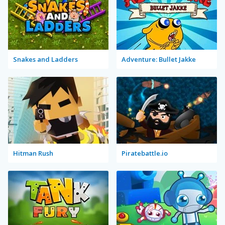
Snakes and Ladders
Adventure: Bullet Jakke
Hitman Rush
Piratebattle.io