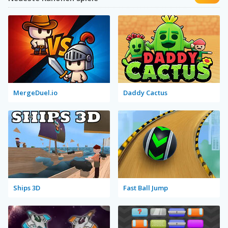
MergeDuel.io
Daddy Cactus
Ships 3D
Fast Ball Jump