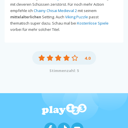
mit cleveren Schüssen zerstörst. Für noch mehr Action
empfehle ich
Chainy Chisai Medieval 2
mit seinem
mittelalterlichen
Setting. Auch
Viking Puzzle
passt
thematisch super dazu. Schau mal bei
Kostenlose Spiele
vorbei für mehr solcher Titel.
4.0
Stimmenzahl: 5