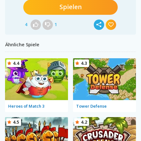
Spielen
4
1
Ähnliche Spiele
4.4
4.3
Heroes of Match 3
Tower Defense
4.5
4.2