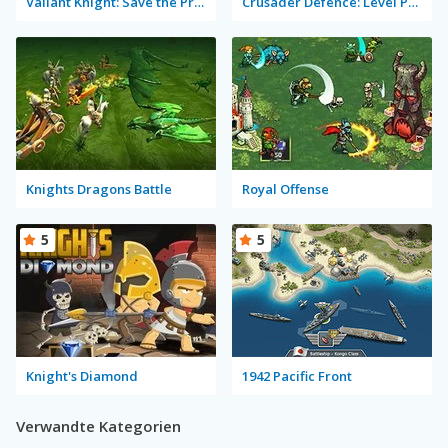
Valiant Knight: Save the Princess
Crusader Defence: Level Pack
Knights Dragons Battle
Royal Offense
5
5
Knight's Diamond
1942 Pacific Front
Verwandte Kategorien