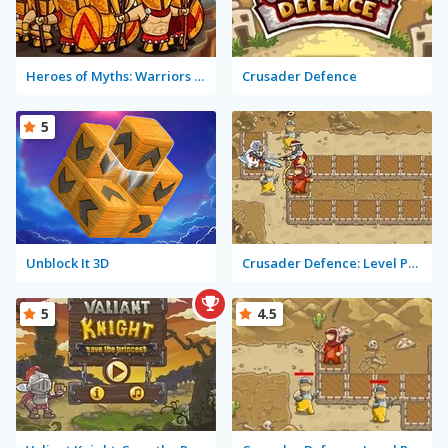
Heroes of Myths: Warriors of Gods
Crusader Defence
5
Unblock It 3D
Crusader Defence: Level Pack 2
5
4.5