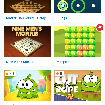
Master Checkers Multiplayer
RRings
Nine Men's Morris
Merge It
4.6
5