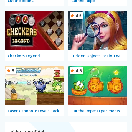
Cut the Rope 2
Cut the Rope
4.5
Checkers Legend
Hidden Objects: Brain Teaser
5
4.6
Laser Cannon 3: Levels Pack
Cut the Rope: Experiments
Video zum Spiel