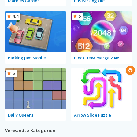
Marbles Garden
Bus Parking Out
4.4
5
Parking Jam Mobile
Block Hexa Merge 2048
5
Daily Queens
Arrow Slide Puzzle
Verwandte Kategorien