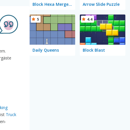
Block Hexa Merge 2048
Arrow Slide Puzzle
5
4.4
Daily Queens
Block Blast
ern.
rgäste
king
 ist
Truck
ken-