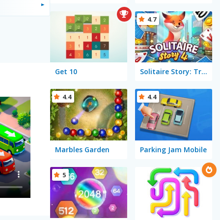
4.7
Get 10
Solitaire Story: TriPeaks 4
4.4
4.4
Marbles Garden
Parking Jam Mobile
5