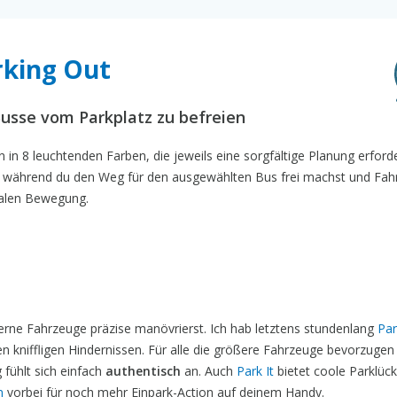
rking Out
usse vom Parkplatz zu befreien
en in 8 leuchtenden Farben, die jeweils eine sorgfältige Planung erford
ährend du den Weg für den ausgewählten Bus frei machst und Fah
malen Bewegung.
erne Fahrzeuge präzise manövrierst. Ich hab letztens stundenlang
Par
en kniffligen Hindernissen. Für alle die größere Fahrzeuge bevorzugen
 fühlt sich einfach
authentisch
an. Auch
Park It
bietet coole Parklüc
n
vorbei für noch mehr Einpark-Action auf deinem Handy.