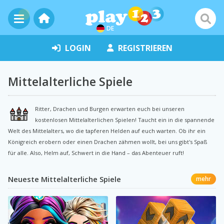
DE
LOGIN
REGISTRIEREN
Mittelalterliche Spiele
Ritter, Drachen und Burgen erwarten euch bei unseren
kostenlosen Mittelalterlichen Spielen! Taucht ein in die spannende
Welt des Mittelalters, wo die tapferen Helden auf euch warten. Ob ihr ein
Königreich erobern oder einen Drachen zähmen wollt, bei uns gibt's Spaß
für alle. Also, Helm auf, Schwert in die Hand – das Abenteuer ruft!
Neueste Mittelalterliche Spiele
mehr