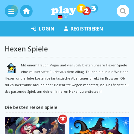
DE
LOGIN
REGISTRIEREN
Hexen Spiele
Mit einem Hauch Magie und viel Spaß bieten unsere Hexen Spiele
eine zauberhafte Flucht aus dem Alltag. Tauche ein in die Welt der
Hexen und erlebe kostenlos fantastische Abenteuer direkt im Browser. Ob
du Zaubertränke brauen oder Besenritte wagen möchtest, bei uns findest du
das passende Spiel, um deinen inneren Hexer zu entfesseln!
Die besten Hexen Spiele