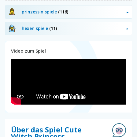
prinzessin spiele
(116)
hexen spiele
(11)
Video zum Spiel
Über das Spiel Cute
Witch Princess