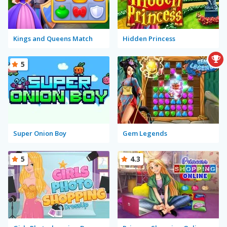
Kings and Queens Match
Hidden Princess
5
Super Onion Boy
Gem Legends
5
4.3