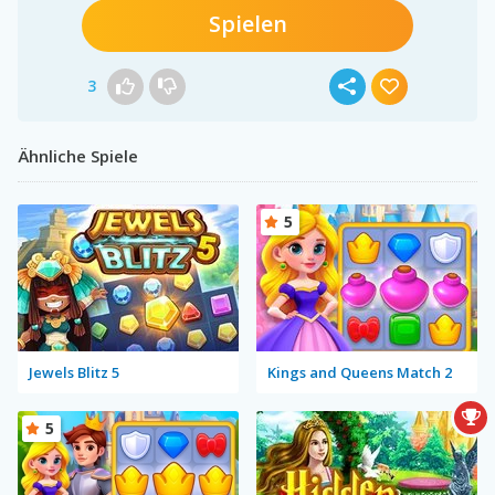
Spielen
3
Ähnliche Spiele
5
Jewels Blitz 5
Kings and Queens Match 2
5