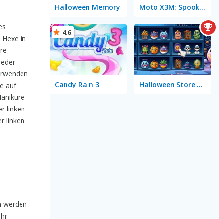
Halloween Memory
Moto X3M: Spooky Land
es
4.6
 Hexe in
hre
jeder
Verwenden
Candy Rain 3
Halloween Store Sort
e auf
Maniküre
er linken
r linken
en werden
ehr