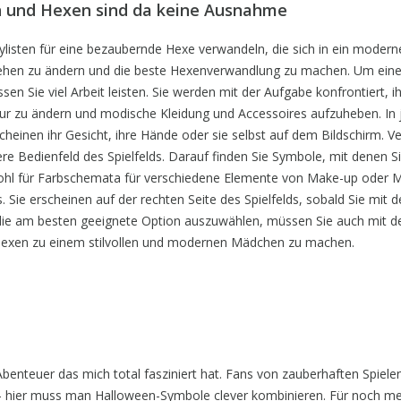
n und Hexen sind da keine Ausnahme
ylisten für eine bezaubernde Hexe verwandeln, die sich in ein modern
sehen zu ändern und die beste Hexenverwandlung zu machen. Um eine
 Sie viel Arbeit leisten. Sie werden mit der Aufgabe konfrontiert, i
ur zu ändern und modische Kleidung und Accessoires aufzuheben. In 
cheinen ihr Gesicht, ihre Hände oder sie selbst auf dem Bildschirm. 
e Bedienfeld des Spielfelds. Darauf finden Sie Symbole, mit denen Si
ohl für Farbschemata für verschiedene Elemente von Make-up oder 
 Sie erscheinen auf der rechten Seite des Spielfelds, sobald Sie mit d
die am besten geeignete Option auszuwählen, müssen Sie auch mit de
e Hexen zu einem stilvollen und modernen Mädchen zu machen.
benteuer das mich total fasziniert hat. Fans von zauberhaften Spiel
- hier muss man Halloween-Symbole clever kombinieren. Für noch m