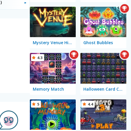
)
Mystery Venue Hidden Object
Ghost Bubbles
4.3
Memory Match
Halloween Card Connect
5
4.4