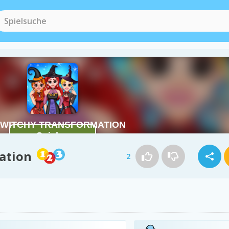
ation
2