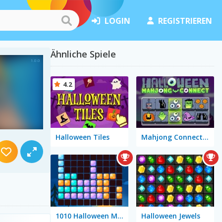
LOGIN
REGISTRIEREN
Ähnliche Spiele
4.2
Halloween Tiles
Mahjong Connect Halloween
1010 Halloween Mobile
Halloween Jewels