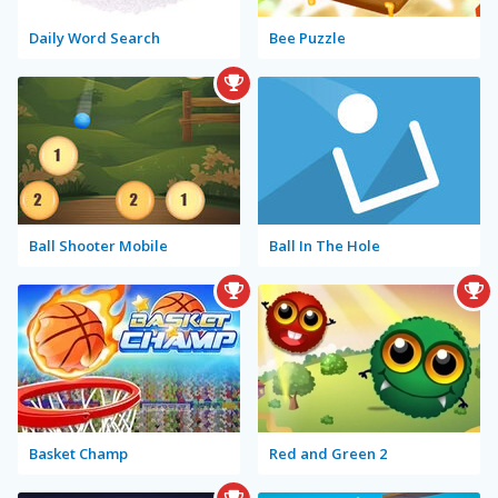
Daily Word Search
Bee Puzzle
Ball Shooter Mobile
Ball In The Hole
Basket Champ
Red and Green 2