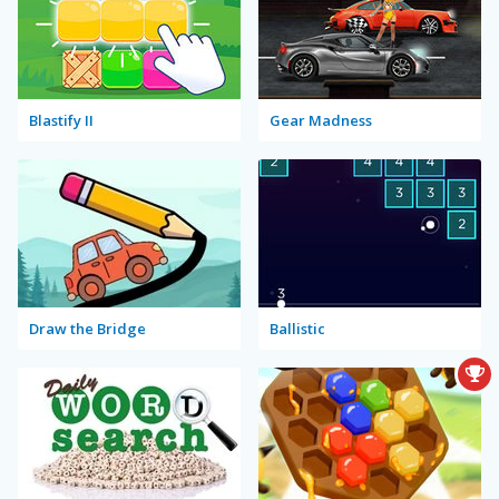
Blastify II
Gear Madness
Draw the Bridge
Ballistic