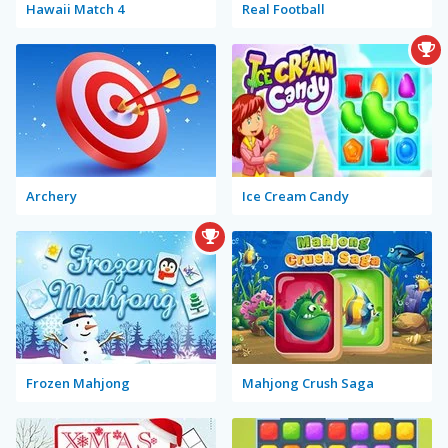
Hawaii Match 4
Real Football
Archery
Ice Cream Candy
Frozen Mahjong
Mahjong Crush Saga