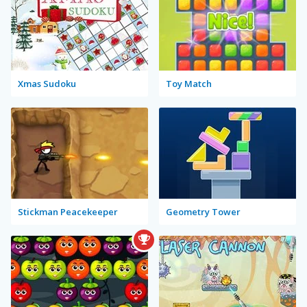
Xmas Sudoku
Toy Match
Stickman Peacekeeper
Geometry Tower