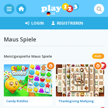
DE
LOGIN
REGISTRIEREN
Maus Spiele
Meistgespielte Maus Spiele
mehr
Candy Riddles
Thanksgiving Mahjong