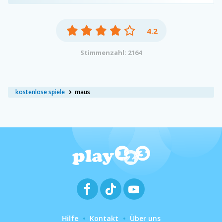
4.2
Stimmenzahl: 2164
kostenlose spiele
maus
Hilfe
Kontakt
Über uns