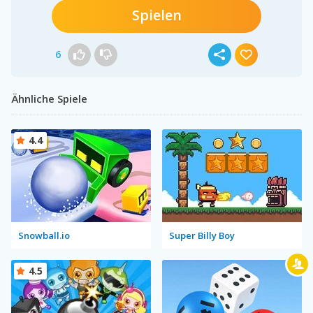
Spielen
6
Ähnliche Spiele
4.4
Snowball.io
Super Billy Boy
4.5