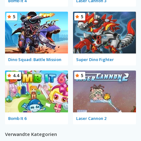
Bomb It 4
Laser Cannon 3
5
5
Dino Squad: Battle Mission
Super Dino Fighter
4.4
5
Bomb It 6
Laser Cannon 2
Verwandte Kategorien