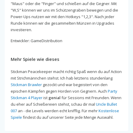
"Maus" oder die "Finger" und schießen auf die Gegner. Mit
"W,S" können wir uns im Schützengraben bewegen und die
Power-Ups nutzen wir mit den Hotkeys "1,2,3". Nach jeder
Runde können wir die gesammelten Münzen in Upgrades
investieren.
Entwickler: GameDistribution
Mehr Spiele wie dieses
Stickman Peacekeeper macht richtig Spaß wenn du auf Action
mit Strichmännchen stehst. Ich hab letztens stundenlang
Stickman Brawler
gezockt und war begeistert von den
epischen Kämpfen gegen Horden von Gegnern. Auch
Party
Stickman 4 Player
ist
genial
für Sessions mit Freunden. Wenn
du eher auf Schießereien stehst, schau dir mal
Uncle Bullet
007
an - die Levels werden echt knifflig. Für mehr
Kostenlose
Spiele
findest du auf unserer Seite jede Menge Auswahl.