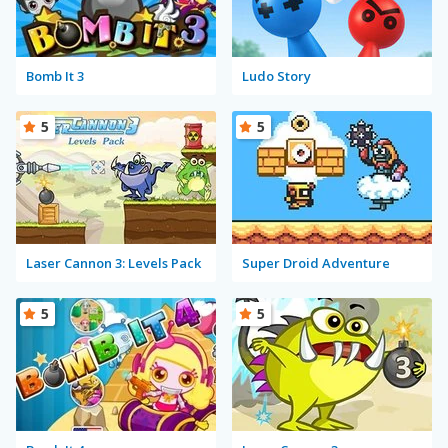
Bomb It 3
Ludo Story
5
5
Laser Cannon 3: Levels Pack
Super Droid Adventure
5
5