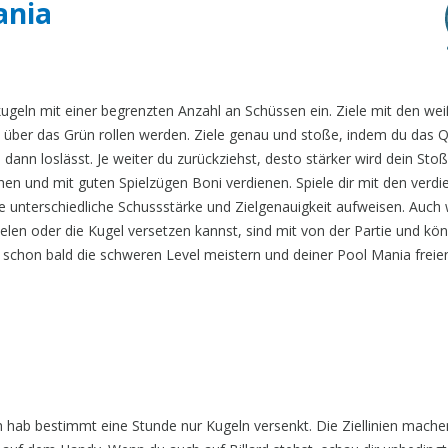
ania
dkugeln mit einer begrenzten Anzahl an Schüssen ein. Ziele mit den we
geln über das Grün rollen werden. Ziele genau und stoße, indem du das
ann loslässt. Je weiter du zurückziehst, desto stärker wird dein Stoß.
chen und mit guten Spielzügen Boni verdienen. Spiele dir mit den verdi
e unterschiedliche Schussstärke und Zielgenauigkeit aufweisen. Auch 
elen oder die Kugel versetzen kannst, sind mit von der Partie und kö
chon bald die schweren Level meistern und deiner Pool Mania freie
h hab bestimmt eine Stunde nur Kugeln versenkt. Die Ziellinien mach