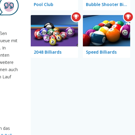
Pool Club
Bubble Shooter Billiards & Pool
ißen
 Queue mit
 In
2048 Billiards
Speed Billiards
enten
weitere
nnen auch
n Lauf
en das