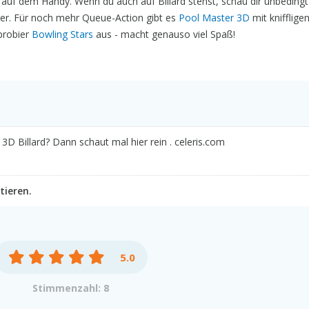
h auf dem Handy. Wenn du auch auf Billard stehst, schau dir unbeding
iker. Für noch mehr Queue-Action gibt es
Pool Master 3D
mit knifflige
probier
Bowling Stars
aus - macht genauso viel Spaß!
3D Billard? Dann schaut mal hier rein . celeris.com
tieren.
5.0
Stimmenzahl: 8