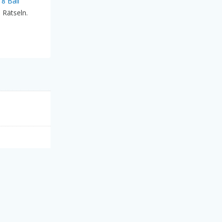
t
8 Ball
n Rätseln.