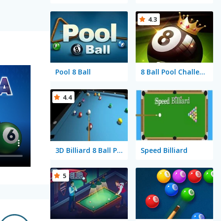
4.3
Pool 8 Ball
8 Ball Pool Challenge
4.4
3D Billiard 8 Ball Pool
Speed Billiard
5