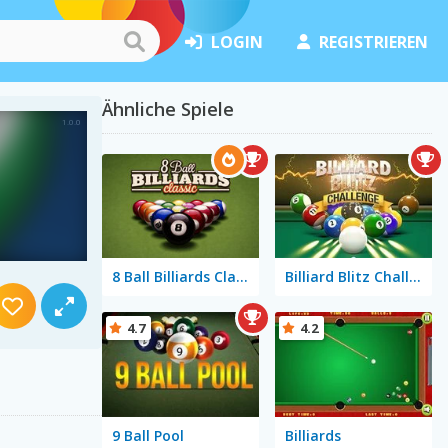
LOGIN
REGISTRIEREN
Ähnliche Spiele
8 Ball Billiards Classic
Billiard Blitz Challenge
4.7
4.2
9 Ball Pool
Billiards