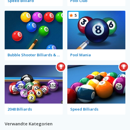
Speed Billiard
Pool Club
5
Bubble Shooter Billiards & Pool
Pool Mania
2048 Billiards
Speed Billiards
Verwandte Kategorien