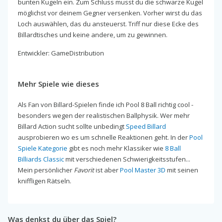
bunten Kugeln ein. Zum Schluss musst du die schwarze Kugel
möglichst vor deinem Gegner versenken. Vorher wirst du das
Loch auswählen, das du ansteuerst. Triff nur diese Ecke des
Billardtisches und keine andere, um zu gewinnen.
Entwickler: GameDistribution
Mehr Spiele wie dieses
Als Fan von Billard-Spielen finde ich Pool 8 Ball richtig cool -
besonders wegen der realistischen Ballphysik. Wer mehr
Billard Action sucht sollte unbedingt
Speed Billard
ausprobieren wo es um schnelle Reaktionen geht. In der
Pool
Spiele Kategorie
gibt es noch mehr Klassiker wie
8 Ball
Billiards Classic
mit verschiedenen Schwierigkeitsstufen...
Mein persönlicher
Favorit
ist aber
Pool Master 3D
mit seinen
kniffligen Rätseln.
Was denkst du über das Spiel?